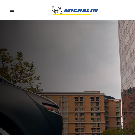
Go to page content
Go to page navigation