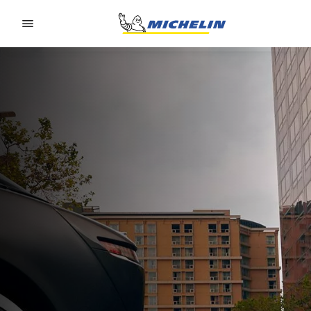
Go to page content
Go to page navigation