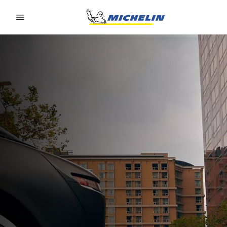
Go to page content
Go to page navigation