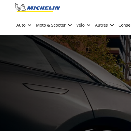
Go to page content
Go to page navigation
Auto
Moto & Scooter
Vélo
Autres
Consei