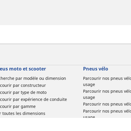
eus moto et scooter
Pneus vélo
cherche par modèle ou dimension
Parcourir nos pneus vél
usage
courir par constructeur
Parcourir nos pneus vél
courir par type de moto
usage
courir par expérience de conduite
Parcourir nos pneus vél
rcourir par gamme
Parcourir nos pneus vél
r toutes les dimensions
usage
Parcourir nos pneus vélo 
tourisme par usage