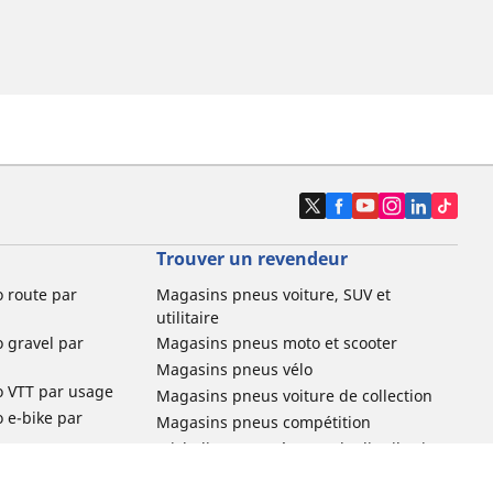
Trouver un revendeur
o route par
Magasins pneus voiture, SUV et
utilitaire
o gravel par
Magasins pneus moto et scooter
Magasins pneus vélo
o VTT par usage
Magasins pneus voiture de collection
o e-bike par
Magasins pneus compétition
Michelin et ses réseaux de distribution
ville et