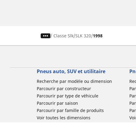
/
Classe Slk
SLK 320
1998
Pneus auto, SUV et utilitaire
Pn
Recherche par modèle ou dimension
Re
Parcourir par constructeur
Par
Parcourir par type de véhicule
Par
Parcourir par saison
Par
Parcourir par famille de produits
Pa
Voir toutes les dimensions
Voi
Pneus voiture de collection
Pneus compétition / Motorsport