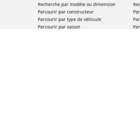
Recherche par modèle ou dimension
Re
Parcourir par constructeur
Par
Parcourir par type de véhicule
Par
Parcourir par saison
Par
Parcourir par famille de produits
Pa
Voir toutes les dimensions
Voi
Pneus voiture de collection
Pneus compétition / Motorsport
Nos experts à votre service
FAQ auto
FAQ moto
Nous contacter
Newsletter
Promotions
Michelin en France