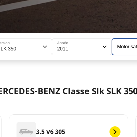
ersion
Année
Motorisa
SLK 350
2011
ERCEDES-BENZ Classe Slk SLK 350
3.5 V6 305