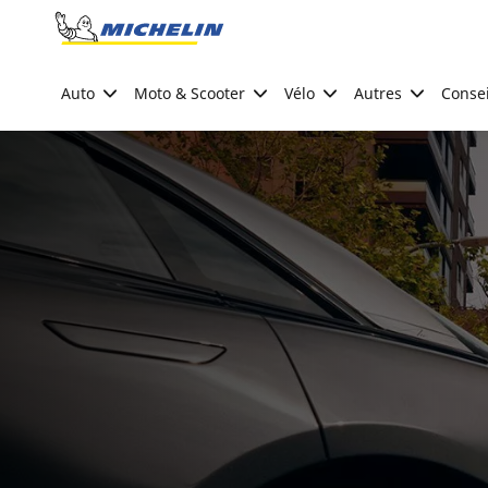
Go to page content
Go to page navigation
Auto
Moto & Scooter
Vélo
Autres
Consei