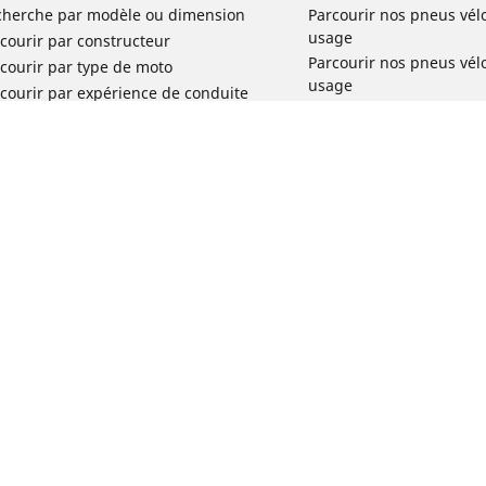
cherche par modèle ou dimension
Parcourir nos pneus vél
usage
courir par constructeur
Parcourir nos pneus vél
courir par type de moto
usage
courir par expérience de conduite
Parcourir nos pneus vél
rcourir par gamme
Parcourir nos pneus vél
r toutes les dimensions
usage
Parcourir nos pneus vélo 
tourisme par usage
Parcourir nos pneus vél
Votre configuration
usage
Réclamation produit vél