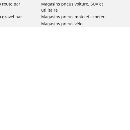
o route par
Magasins pneus voiture, SUV et
utilitaire
o gravel par
Magasins pneus moto et scooter
Magasins pneus vélo
o VTT par usage
Magasins pneus voiture de collection
o e-bike par
Magasins pneus compétition
Michelin et ses réseaux de distribution
ville et
o enfant par
o