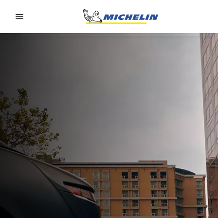
Go to page content
Go to page navigation