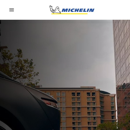
Go to page content
Go to page navigation