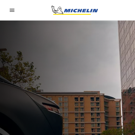
Go to page content
Go to page navigation