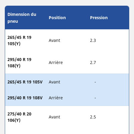
Dimension du
Position
Pression
pneu
265/45 R 19
Avant
2.3
105(Y)
295/40 R 19
Arrière
2.7
108(Y)
265/45 R 19 105V
Avant
-
295/40 R 19 108V
Arrière
-
275/40 R 20
Avant
2.5
106(Y)