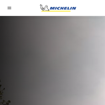
Go to page content
Go to page navigation