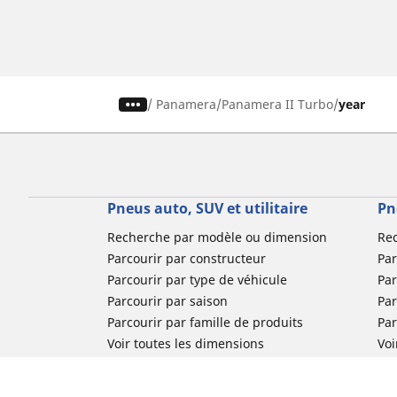
/
Panamera
Panamera II Turbo
year
Pneus auto, SUV et utilitaire
Pn
Recherche par modèle ou dimension
Re
Parcourir par constructeur
Par
Parcourir par type de véhicule
Par
Parcourir par saison
Par
Parcourir par famille de produits
Pa
Voir toutes les dimensions
Voi
Pneus voiture de collection
Pneus compétition / Motorsport