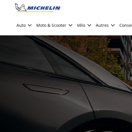
Go to page content
Go to page navigation
Auto
Moto & Scooter
Vélo
Autres
Consei