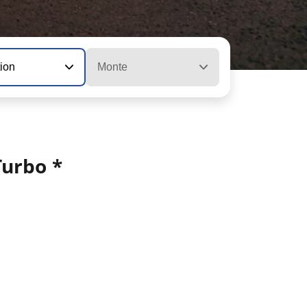
tion
Monte
Turbo *