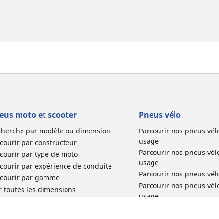
eus moto et scooter
Pneus vélo
cherche par modèle ou dimension
Parcourir nos pneus vél
usage
courir par constructeur
Parcourir nos pneus vél
courir par type de moto
usage
courir par expérience de conduite
Parcourir nos pneus vél
rcourir par gamme
Parcourir nos pneus vél
r toutes les dimensions
usage
Parcourir nos pneus vélo 
tourisme par usage