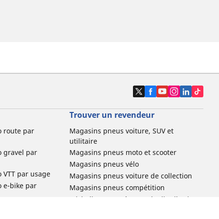
Trouver un revendeur
o route par
Magasins pneus voiture, SUV et
utilitaire
o gravel par
Magasins pneus moto et scooter
Magasins pneus vélo
o VTT par usage
Magasins pneus voiture de collection
o e-bike par
Magasins pneus compétition
Michelin et ses réseaux de distribution
ville et