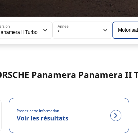
ersion
Année
Motorisa
anamera II Turbo
*
PORSCHE Panamera Panamera II 
Passez cette information
Voir les résultats