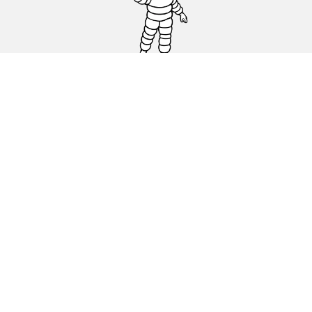
Pneus auto, SUV et utilitaire
Pneus moto et scooter
Pneus vélo
Trouver un revendeur
Nos experts à votre service
Cookies