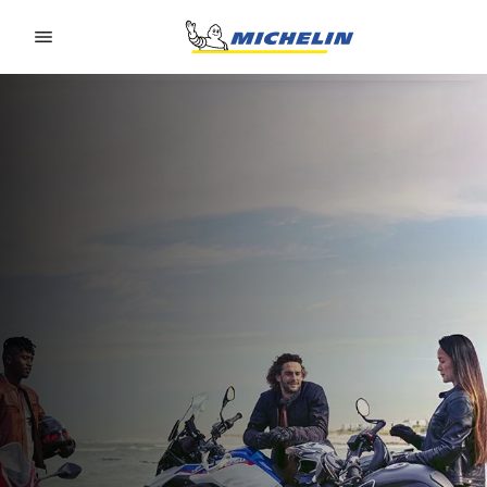
Go to page content
Go to page navigation