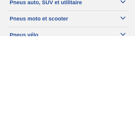
Pneus auto, SUV et utilitaire
Pneus moto et scooter
Pneus vélo
Trouver un revendeur
Nos experts à votre service
Cookies
Conditions d'utilisation
Données personnelles
Michelin.com
Code d'éthique
site map