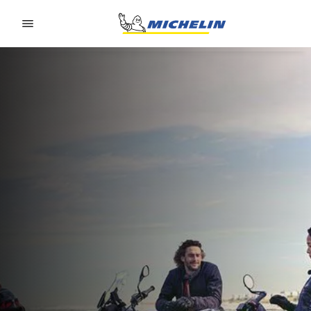
Go to page content
Go to page navigation