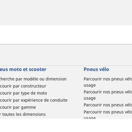
eus moto et scooter
Pneus vélo
cherche par modèle ou dimension
Parcourir nos pneus vél
usage
courir par constructeur
Parcourir nos pneus vél
courir par type de moto
usage
courir par expérience de conduite
Parcourir nos pneus vél
rcourir par gamme
Parcourir nos pneus vél
r toutes les dimensions
usage
Parcourir nos pneus vélo 
tourisme par usage