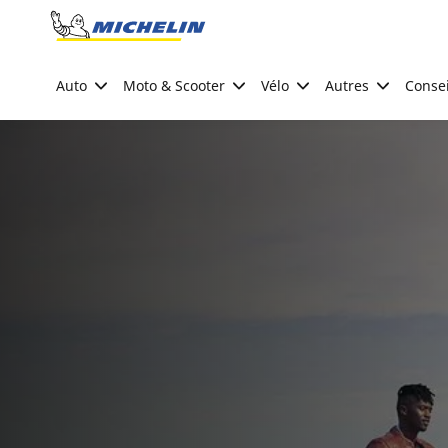
Go to page content
Go to page navigation
Auto
Moto & Scooter
Vélo
Autres
Consei