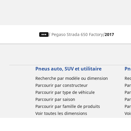
/
Pegaso Strada 650 Factory
2017
Pneus auto, SUV et utilitaire
Pn
Recherche par modèle ou dimension
Re
Parcourir par constructeur
Par
Parcourir par type de véhicule
Par
Parcourir par saison
Par
Parcourir par famille de produits
Pa
Voir toutes les dimensions
Voi
Pneus voiture de collection
Pneus compétition / Motorsport