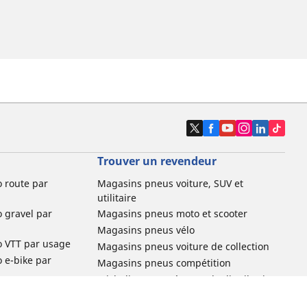
Trouver un revendeur
o route par
Magasins pneus voiture, SUV et
utilitaire
o gravel par
Magasins pneus moto et scooter
Magasins pneus vélo
o VTT par usage
Magasins pneus voiture de collection
o e-bike par
Magasins pneus compétition
Michelin et ses réseaux de distribution
ville et