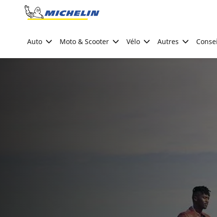
Go to page content
Go to page navigation
Auto
Moto & Scooter
Vélo
Autres
Consei