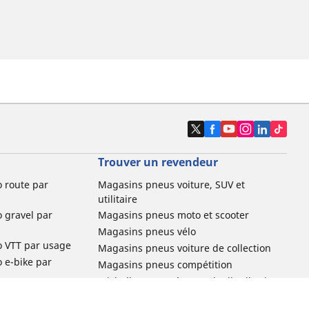
Trouver un revendeur
o route par
Magasins pneus voiture, SUV et
utilitaire
o gravel par
Magasins pneus moto et scooter
Magasins pneus vélo
o VTT par usage
Magasins pneus voiture de collection
o e-bike par
Magasins pneus compétition
Michelin et ses réseaux de distribution
ville et