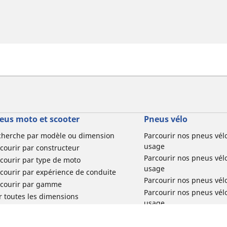
eus moto et scooter
Pneus vélo
cherche par modèle ou dimension
Parcourir nos pneus vél
usage
courir par constructeur
Parcourir nos pneus vél
courir par type de moto
usage
courir par expérience de conduite
Parcourir nos pneus vél
rcourir par gamme
Parcourir nos pneus vél
r toutes les dimensions
usage
Parcourir nos pneus vélo 
tourisme par usage