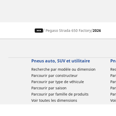
/
Pegaso Strada 650 Factory
2026
Pneus auto, SUV et utilitaire
Pn
Recherche par modèle ou dimension
Re
Parcourir par constructeur
Par
Parcourir par type de véhicule
Par
Parcourir par saison
Par
Parcourir par famille de produits
Pa
Voir toutes les dimensions
Voi
Pneus voiture de collection
Pneus compétition / Motorsport