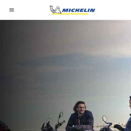
Go to page content
Go to page navigation