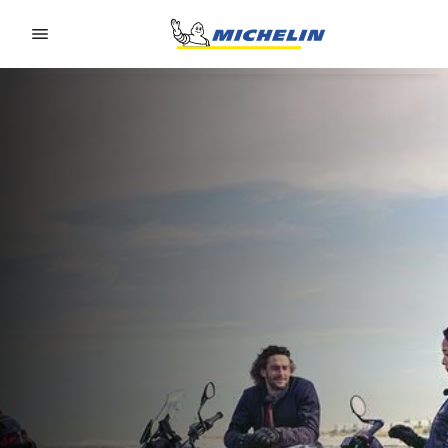
Go to page content
Go to page navigation