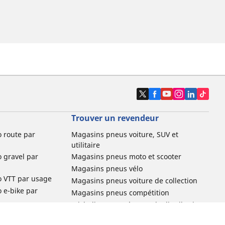
Trouver un revendeur
o route par
Magasins pneus voiture, SUV et
utilitaire
o gravel par
Magasins pneus moto et scooter
Magasins pneus vélo
o VTT par usage
Magasins pneus voiture de collection
o e-bike par
Magasins pneus compétition
Michelin et ses réseaux de distribution
ville et