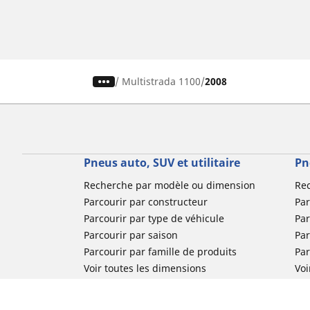
/
Multistrada 1100
2008
Pneus auto, SUV et utilitaire
Pn
Recherche par modèle ou dimension
Re
Parcourir par constructeur
Par
Parcourir par type de véhicule
Par
Parcourir par saison
Par
Parcourir par famille de produits
Pa
Voir toutes les dimensions
Voi
Pneus voiture de collection
Pneus compétition / Motorsport