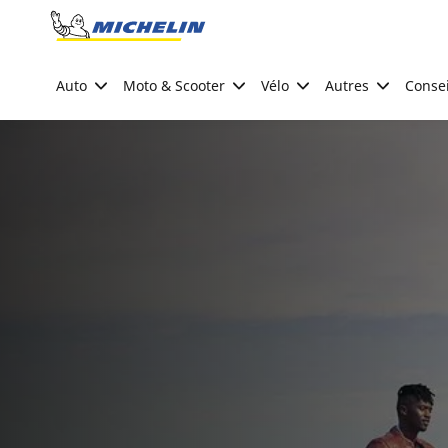
Go to page content
Go to page navigation
Auto
Moto & Scooter
Vélo
Autres
Consei