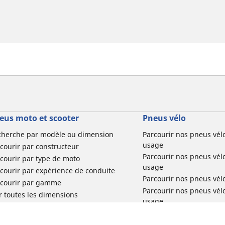
eus moto et scooter
Pneus vélo
cherche par modèle ou dimension
Parcourir nos pneus vél
usage
courir par constructeur
Parcourir nos pneus vél
courir par type de moto
usage
courir par expérience de conduite
Parcourir nos pneus vél
rcourir par gamme
Parcourir nos pneus vél
r toutes les dimensions
usage
Parcourir nos pneus vélo 
tourisme par usage