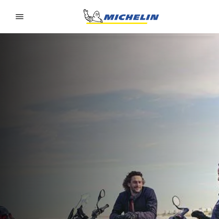
Go to page content
Go to page navigation