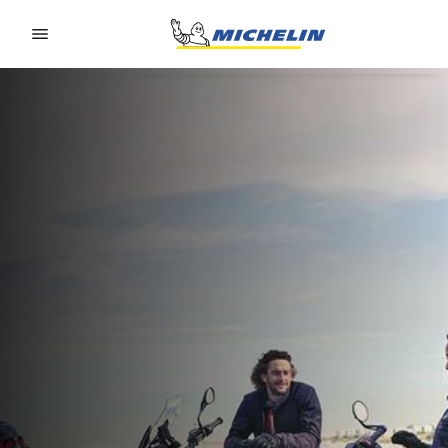
Go to page content
Go to page navigation