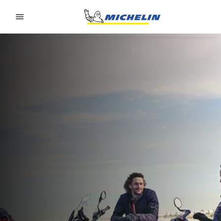
Go to page content
Go to page navigation