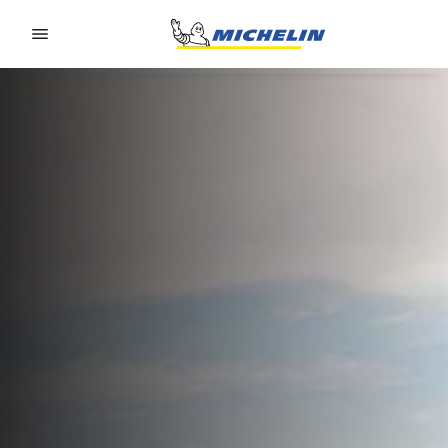
Go to page content
Go to page navigation