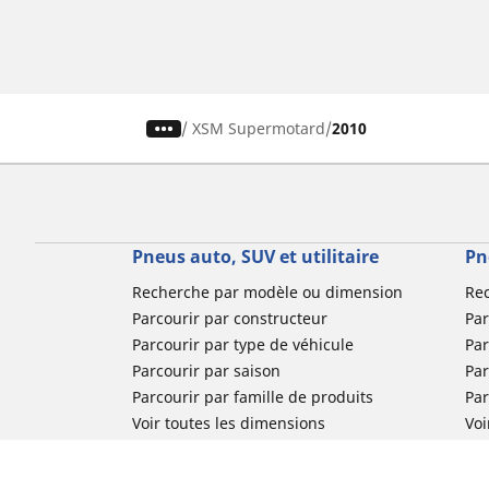
/
XSM Supermotard
2010
Pneus auto, SUV et utilitaire
Pn
Recherche par modèle ou dimension
Re
Parcourir par constructeur
Par
Parcourir par type de véhicule
Par
Parcourir par saison
Par
Parcourir par famille de produits
Pa
Voir toutes les dimensions
Voi
Pneus voiture de collection
Pneus compétition / Motorsport