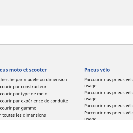
eus moto et scooter
Pneus vélo
cherche par modèle ou dimension
Parcourir nos pneus vél
usage
courir par constructeur
Parcourir nos pneus vél
courir par type de moto
usage
courir par expérience de conduite
Parcourir nos pneus vél
rcourir par gamme
Parcourir nos pneus vél
r toutes les dimensions
usage
Parcourir nos pneus vélo 
tourisme par usage