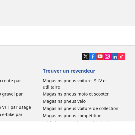
Trouver un revendeur
o route par
Magasins pneus voiture, SUV et
utilitaire
o gravel par
Magasins pneus moto et scooter
Magasins pneus vélo
o VTT par usage
Magasins pneus voiture de collection
o e-bike par
Magasins pneus compétition
Michelin et ses réseaux de distribution
ville et