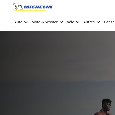
Go to page content
Go to page navigation
Auto
Moto & Scooter
Vélo
Autres
Consei