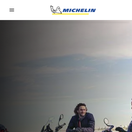
Go to page content
Go to page navigation