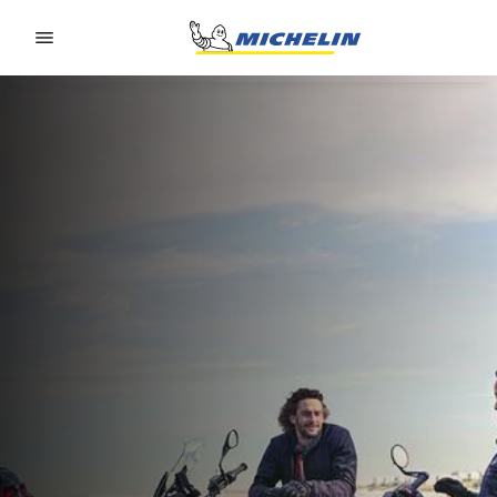
Go to page content
Go to page navigation