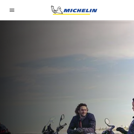
Go to page content
Go to page navigation