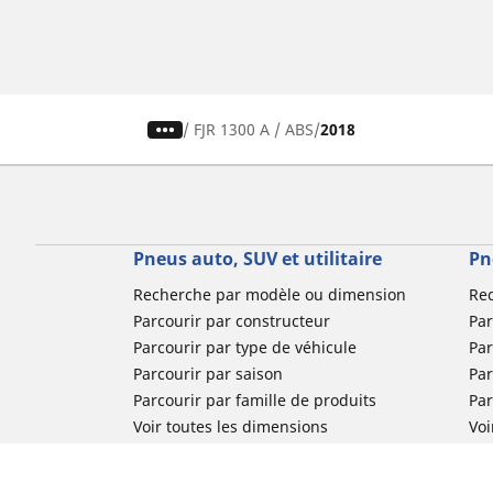
/
FJR 1300 A / ABS
2018
Pneus auto, SUV et utilitaire
Pn
Recherche par modèle ou dimension
Re
Parcourir par constructeur
Par
Parcourir par type de véhicule
Par
Parcourir par saison
Par
Parcourir par famille de produits
Pa
Voir toutes les dimensions
Voi
Pneus voiture de collection
Pneus compétition / Motorsport