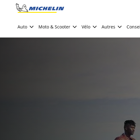
Go to page content
Go to page navigation
Auto
Moto & Scooter
Vélo
Autres
Consei