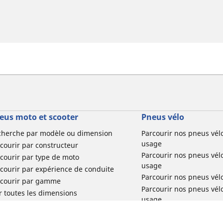
eus moto et scooter
Pneus vélo
cherche par modèle ou dimension
Parcourir nos pneus vél
usage
courir par constructeur
Parcourir nos pneus vél
courir par type de moto
usage
courir par expérience de conduite
Parcourir nos pneus vél
rcourir par gamme
Parcourir nos pneus vél
r toutes les dimensions
usage
Parcourir nos pneus vélo 
tourisme par usage