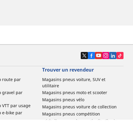
Trouver un revendeur
o route par
Magasins pneus voiture, SUV et
utilitaire
o gravel par
Magasins pneus moto et scooter
Magasins pneus vélo
o VTT par usage
Magasins pneus voiture de collection
o e-bike par
Magasins pneus compétition
Michelin et ses réseaux de distribution
ville et