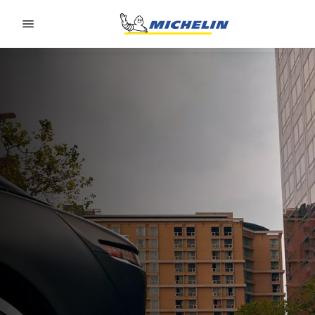
Go to page content
Go to page navigation