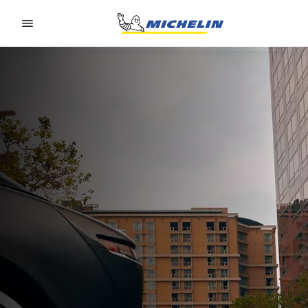
Go to page content
Go to page navigation