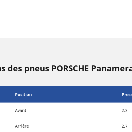
ons des pneus PORSCHE Panamer
Position
Pres
Avant
2.3
Arrière
2.7