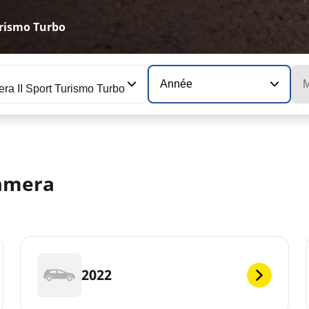
rismo Turbo
Année
M
a II Sport Turismo Turbo
amera
2022