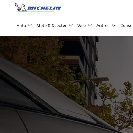
Go to page content
Go to page navigation
Auto
Moto & Scooter
Vélo
Autres
Consei