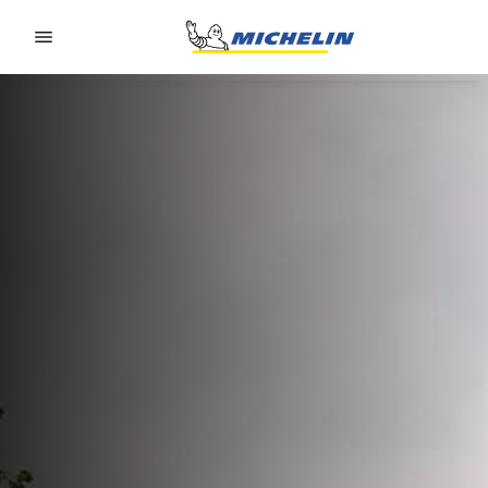
Go to page content
Go to page navigation