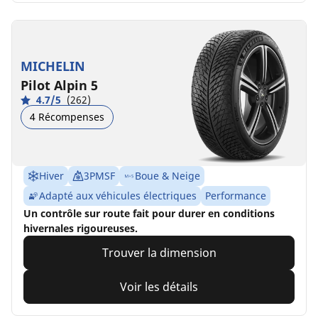
MICHELIN
Pilot Alpin 5
4.7/5
(262)
4 Récompenses
Hiver
3PMSF
Boue & Neige
Adapté aux véhicules électriques
Performance
Un contrôle sur route fait pour durer en conditions
hivernales rigoureuses.
Trouver la dimension
Voir les détails