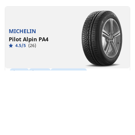
MICHELIN
Pilot Alpin PA4
4.5/5
(26)
Hiver
3PMSF
Boue & Neige
Adapté aux véhicules électriques
Performance
Plus de contrôle, quelles que soient les conditions
hivernales.
Trouver la dimension
Voir les détails