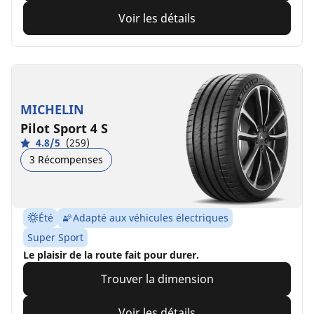
Voir les détails
MICHELIN
Pilot Sport 4 S
4.8/5
(259)
3 Récompenses
Été
Adapté aux véhicules électriques
Super Sport
Le plaisir de la route fait pour durer.
Trouver la dimension
Voir les détails