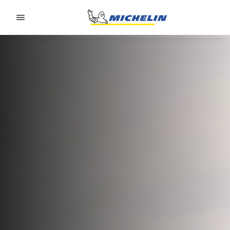
Go to page content
Go to page navigation