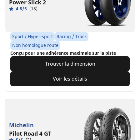
Power Slick 2
4.8/5
(18)
Sport / Hyper-sport
Racing / Track
Non homologué route
Conçu pour une adhérence maximale sur la piste
Trouver la dimension
Voir les détails
Michelin
Pilot Road 4 GT
5/5
(3)