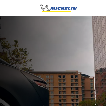
Go to page content
Go to page navigation