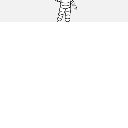
Pneus auto, SUV et utilitaire
Pneus moto et scooter
Pneus vélo
Trouver un revendeur
Nos experts à votre service
Cookies