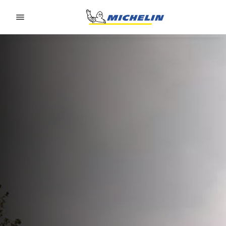
Go to page content
Go to page navigation