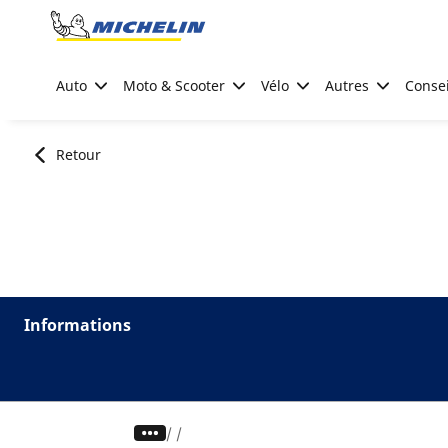
Go to page content
Go to page navigation
Auto
Moto & Scooter
Vélo
Autres
Consei
Retour
Informations
/