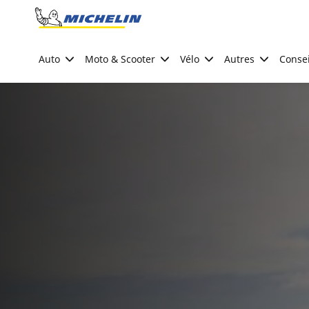
Go to page content
Go to page navigation
Auto
Moto & Scooter
Vélo
Autres
Consei