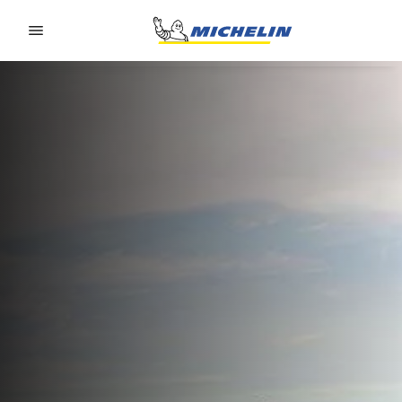
Go to page content
Go to page navigation