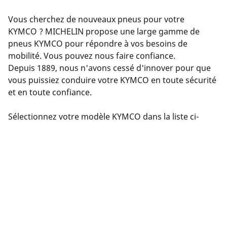
Vous cherchez de nouveaux pneus pour votre
KYMCO ? MICHELIN propose une large gamme de
pneus KYMCO pour répondre à vos besoins de
mobilité. Vous pouvez nous faire confiance.
Depuis 1889, nous n'avons cessé d'innover pour que
vous puissiez conduire votre KYMCO en toute sécurité
et en toute confiance.
Sélectionnez votre modèle KYMCO dans la liste ci-
dessus et laissez-vous guider par notre sélecteur de
pneus. Saisissez les détails de votre KYMCO : version,
année, moteur, taille des pneus d'origine.
Nous vous proposerons ensuite une sélection de
pneus compatibles avec votre KYMCO. Filtrez les
résultats en fonction de votre expérience de conduite
(route, circuit, etc.). Cliquez sur « Voir les détails » pour
chaque produit afin d'en savoir plus sur ses