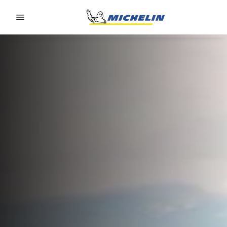
Go to page content
Go to page navigation