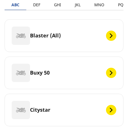
ABC
DEF
GHI
JKL
MNO
PQR
Blaster (All)
Buxy 50
Citystar