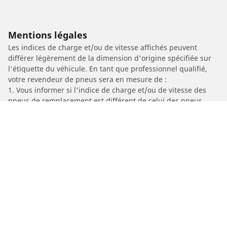
Mentions légales
Les indices de charge et/ou de vitesse affichés peuvent
différer légèrement de la dimension d'origine spécifiée sur
l'étiquette du véhicule. En tant que professionnel qualifié,
votre revendeur de pneus sera en mesure de :
1. Vous informer si l'indice de charge et/ou de vitesse des
pneus de remplacement est différent de celui des pneus
d'origine.
2. Déterminer si la pression du pneu devrait être adaptée à la
taille alternative proposée
/
Car brands
PGO