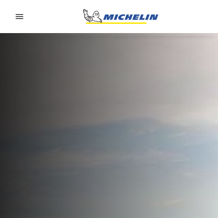
Go to page content
Go to page navigation