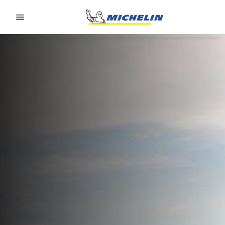
Go to page content
Go to page navigation