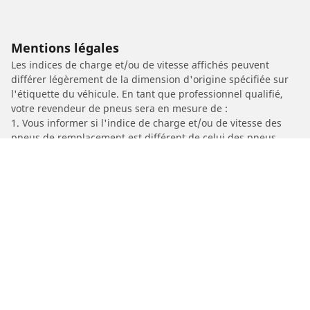
Mentions légales
Les indices de charge et/ou de vitesse affichés peuvent
différer légèrement de la dimension d'origine spécifiée sur
l'étiquette du véhicule. En tant que professionnel qualifié,
votre revendeur de pneus sera en mesure de :
1. Vous informer si l'indice de charge et/ou de vitesse des
pneus de remplacement est différent de celui des pneus
d'origine.
2. Déterminer si la pression du pneu devrait être adaptée à la
taille alternative proposée
/
Car brands
SACHS