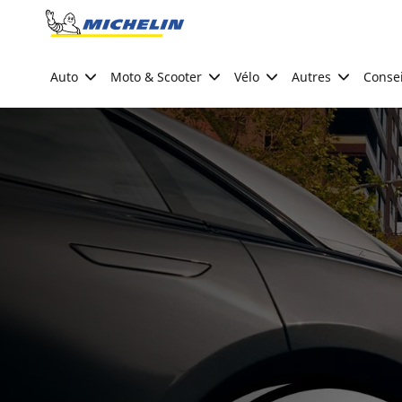
Go to page content
Go to page navigation
Auto
Moto & Scooter
Vélo
Autres
Consei