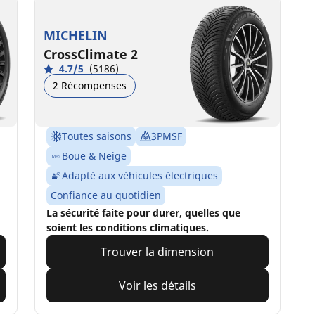
MICHELIN
CrossClimate 2
4.7/5
(5186)
2 Récompenses
Toutes saisons
3PMSF
Boue & Neige
Adapté aux véhicules électriques
Confiance au quotidien
La sécurité faite pour durer, quelles que
soient les conditions climatiques.
Trouver la dimension
Voir les détails