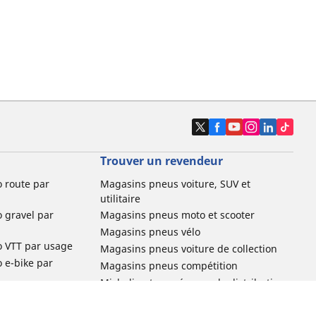
Trouver un revendeur
o route par
Magasins pneus voiture, SUV et
utilitaire
o gravel par
Magasins pneus moto et scooter
Magasins pneus vélo
o VTT par usage
Magasins pneus voiture de collection
o e-bike par
Magasins pneus compétition
Michelin et ses réseaux de distribution
ville et