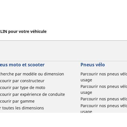
IN pour votre véhicule
eus moto et scooter
Pneus vélo
cherche par modèle ou dimension
Parcourir nos pneus vél
usage
courir par constructeur
Parcourir nos pneus vél
courir par type de moto
usage
courir par expérience de conduite
Parcourir nos pneus vél
rcourir par gamme
Parcourir nos pneus vél
r toutes les dimensions
usage
Parcourir nos pneus vélo 
tourisme par usage