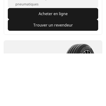
pneumatiques
Acheter en ligne
Trouver un revendeur
MICHELIN
Primacy 4
4.7/5
(1077)
Été
Confiance au quotidien
La sécurité faite pour durer.
Avant
Arrière