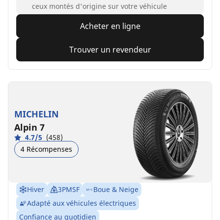
ceux montés d'origine sur votre véhicule
Acheter en ligne
Trouver un revendeur
MICHELIN
Alpin 7
4.7/5
(458)
4 Récompenses
Hiver
3PMSF
Boue & Neige
Adapté aux véhicules électriques
Confiance au quotidien