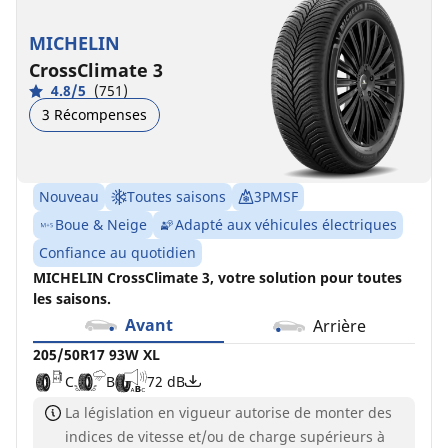
93W
93V
XL
XL
MICHELIN
C
C
B
B
72 dB
71 dB
CrossClimate 3
4.8/5
(751)
3 Récompenses
Nouveau
Toutes saisons
3PMSF
Boue & Neige
Adapté aux véhicules électriques
Confiance au quotidien
MICHELIN CrossClimate 3, votre solution pour toutes
les saisons.
Avant
Arrière
205/50R17 93W XL
C
B
72 dB
La législation en vigueur autorise de monter des
indices de vitesse et/ou de charge supérieurs à