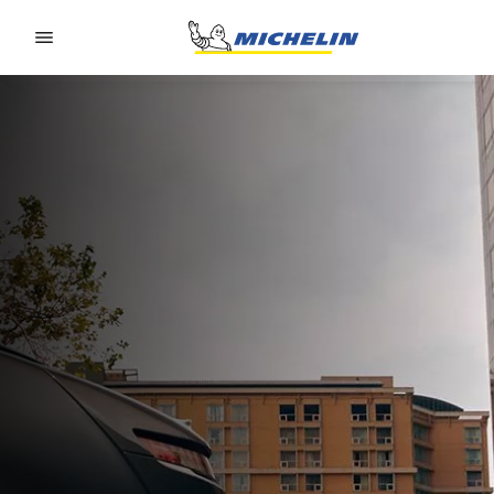
Go to page content
Go to page navigation