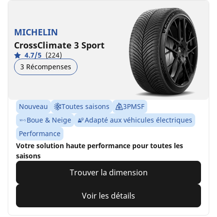
MICHELIN
CrossClimate 3 Sport
4.7/5
(224)
3 Récompenses
Nouveau
Toutes saisons
3PMSF
Boue & Neige
Adapté aux véhicules électriques
Performance
Votre solution haute performance pour toutes les
saisons
Trouver la dimension
Voir les détails