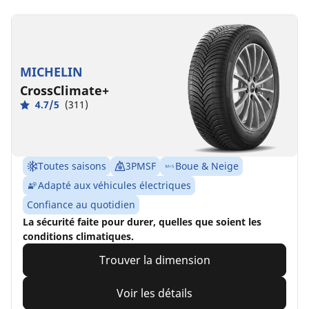
MICHELIN
CrossClimate+
4.7/5
(311)
Toutes saisons
3PMSF
Boue & Neige
Adapté aux véhicules électriques
Confiance au quotidien
La sécurité faite pour durer, quelles que soient les
conditions climatiques.
Trouver la dimension
Voir les détails