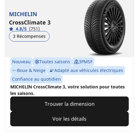
MICHELIN
CrossClimate 3
4.8/5
(751)
3 Récompenses
Nouveau
Toutes saisons
3PMSF
Boue & Neige
Adapté aux véhicules électriques
Confiance au quotidien
MICHELIN CrossClimate 3, votre solution pour toutes
les saisons.
Trouver la dimension
Voir les détails