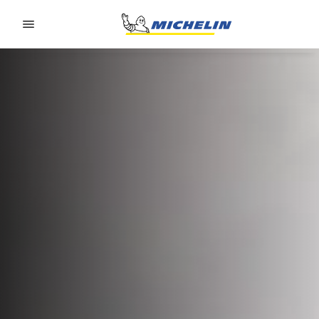
Go to page content
Go to page navigation