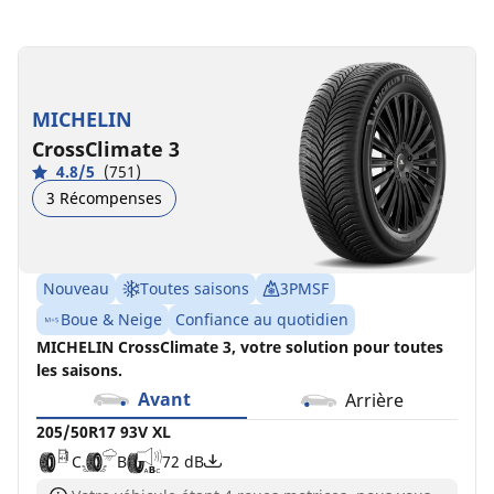
205/50R17
205/50R17
93V
93V
XL
XL
MICHELIN
C
C
B
B
72 dB
71 dB
CrossClimate 3
4.8/5
(751)
3 Récompenses
Nouveau
Toutes saisons
3PMSF
Boue & Neige
Confiance au quotidien
MICHELIN CrossClimate 3, votre solution pour toutes
les saisons.
Avant
Arrière
205/50R17 93V XL
C
B
72 dB