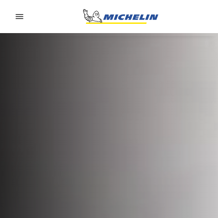
Go to page content
Go to page navigation