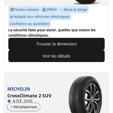
Toutes saisons
3PMSF
Boue & Neige
Adapté aux véhicules électriques
Confiance au quotidien
La sécurité faite pour durer, quelles que soient les
conditions climatiques.
Trouver la dimension
Voir les détails
MICHELIN
CrossClimate 2 SUV
4.7/5
(559)
1 Récompenses