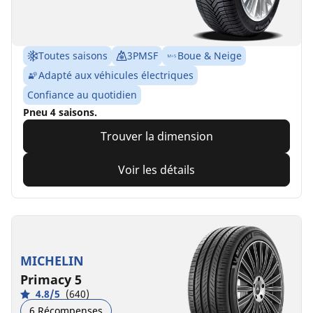
Toutes saisons
3PMSF
Boue & Neige
Adapté aux véhicules électriques
Confiance au quotidien
Pneu 4 saisons.
Trouver la dimension
Voir les détails
MICHELIN
Primacy 5
4.8/5
(640)
6 Récompenses