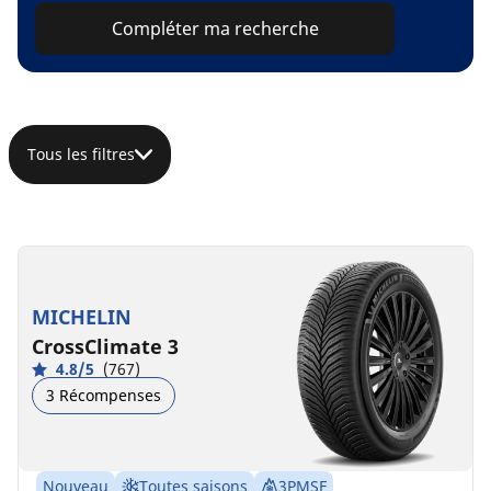
Compléter ma recherche
Tous les filtres
MICHELIN
CrossClimate 3
4.8/5
(767)
3 Récompenses
Nouveau
Toutes saisons
3PMSF