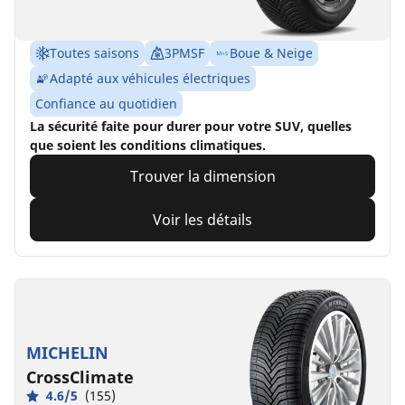
Toutes saisons
3PMSF
Boue & Neige
Adapté aux véhicules électriques
Confiance au quotidien
La sécurité faite pour durer pour votre SUV, quelles
que soient les conditions climatiques.
Trouver la dimension
Voir les détails
MICHELIN
CrossClimate
4.6/5
(155)