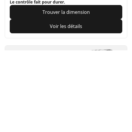
Le contrôle fait pour durer.
Trouver la dimension
Voir les détails
MICHELIN
Pilot Sport Cup 2
Connect
4.5/5
(12)
Été
Adapté aux véhicules électriques
Super Sport
Des performances sur piste faites pour durer.