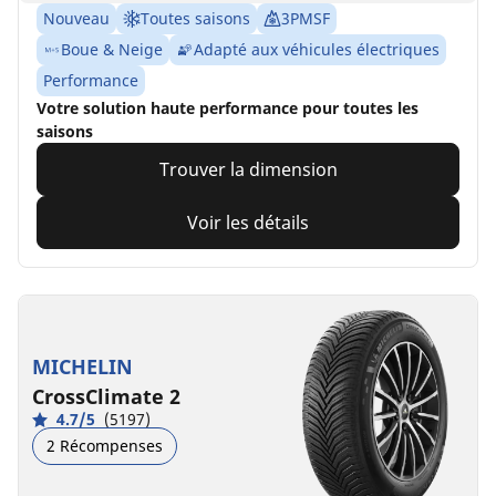
Nouveau
Toutes saisons
3PMSF
Boue & Neige
Adapté aux véhicules électriques
Performance
Votre solution haute performance pour toutes les
saisons
Trouver la dimension
Voir les détails
MICHELIN
CrossClimate 2
4.7/5
(5197)
2 Récompenses