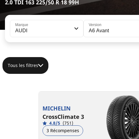
2.0 TDI 163 225/50 R 18 99H
Marque
Version
AUDI
A6 Avant
Tous les filtres
225/50R18 99W XL
B
B
72 dB
MICHELIN
CrossClimate 3
4.8/5
(751)
3 Récompenses