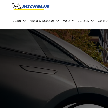
Go to page content
Go to page navigation
Auto
Moto & Scooter
Vélo
Autres
Consei