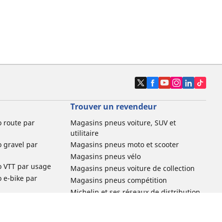
Trouver un revendeur
o route par
Magasins pneus voiture, SUV et
utilitaire
o gravel par
Magasins pneus moto et scooter
Magasins pneus vélo
o VTT par usage
Magasins pneus voiture de collection
o e-bike par
Magasins pneus compétition
Michelin et ses réseaux de distribution
ville et
o enfant par