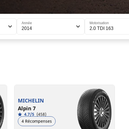
Année
Motorisation
2014
2.0 TDI 163
225/50R18 99V XL
C
B
71 dB
MICHELIN
Alpin 7
4.7/5
(458)
4 Récompenses