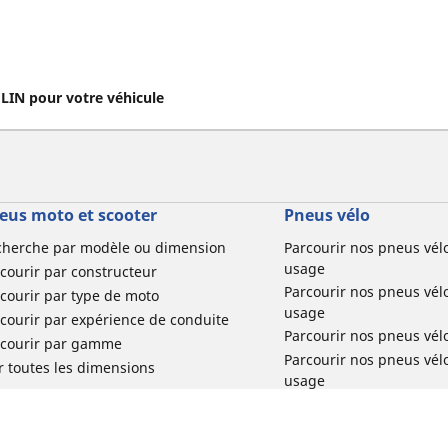
IN pour votre véhicule
eus moto et scooter
Pneus vélo
cherche par modèle ou dimension
Parcourir nos pneus vél
usage
courir par constructeur
Parcourir nos pneus vél
courir par type de moto
usage
courir par expérience de conduite
Parcourir nos pneus vél
rcourir par gamme
Parcourir nos pneus vél
r toutes les dimensions
usage
Parcourir nos pneus vélo 
tourisme par usage
Parcourir nos pneus vél