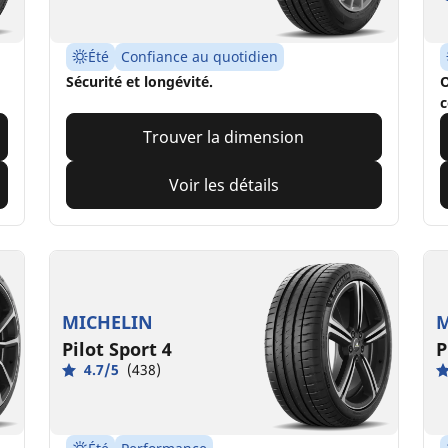
Été
Confiance au quotidien
Sécurité et longévité.
O
c
Trouver la dimension
Voir les détails
MICHELIN
M
Pilot Sport 4
P
4.7/5
(438)