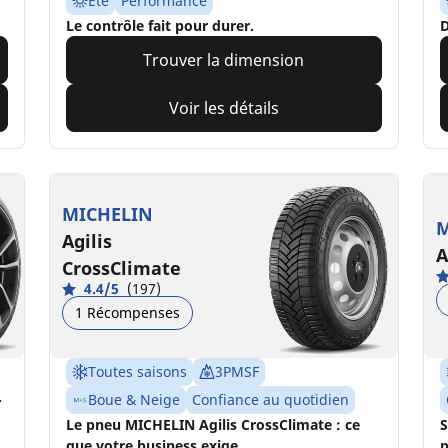
Été
Performance
Le contrôle fait pour durer.
D
Trouver la dimension
Voir les détails
MICHELIN
M
Agilis
A
CrossClimate
4.4/5
(197)
1 Récompenses
Toutes saisons
3PMSF
.
Boue & Neige
Confiance au quotidien
Le pneu MICHELIN Agilis CrossClimate : ce
S
que votre business exige.
p