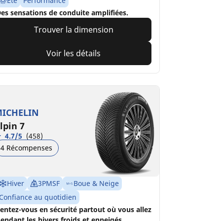
Été
Performance
es sensations de conduite amplifiées.
Trouver la dimension
Voir les détails
ICHELIN
lpin 7
4.7/5
(458)
4 Récompenses
Hiver
3PMSF
Boue & Neige
Confiance au quotidien
entez-vous en sécurité partout où vous allez
endant les hivers froids et enneigés