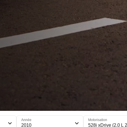
Année
Motorisation
2010
528i xDrive (2.0 L 