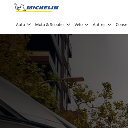
Go to page content
Go to page navigation
Auto
Moto & Scooter
Vélo
Autres
Consei