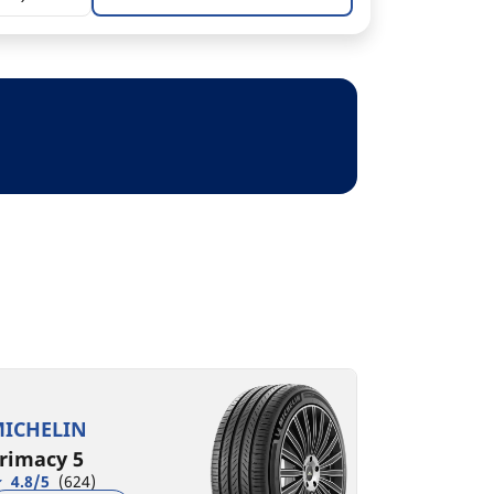
ICHELIN
rimacy 5
4.8/5
(624)