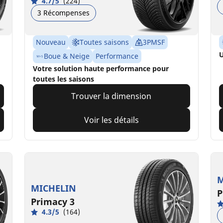
4.7/5
(224)
3 Récompenses
Nouveau
Toutes saisons
3PMSF
U
Boue & Neige
Performance
Votre solution haute performance pour
toutes les saisons
Trouver la dimension
Voir les détails
M
MICHELIN
P
Primacy 3
4.3/5
(164)